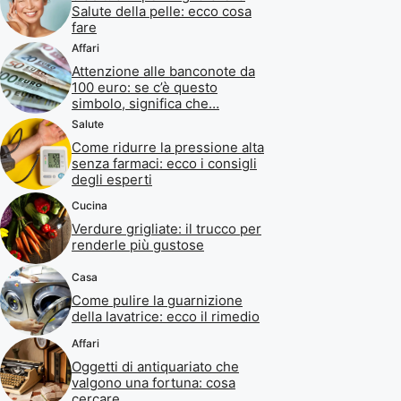
Salute della pelle: ecco cosa
fare
Affari
Attenzione alle banconote da
100 euro: se c’è questo
simbolo, significa che…
Salute
Come ridurre la pressione alta
senza farmaci: ecco i consigli
degli esperti
Cucina
Verdure grigliate: il trucco per
renderle più gustose
Casa
Come pulire la guarnizione
della lavatrice: ecco il rimedio
Affari
Oggetti di antiquariato che
valgono una fortuna: cosa
cercare