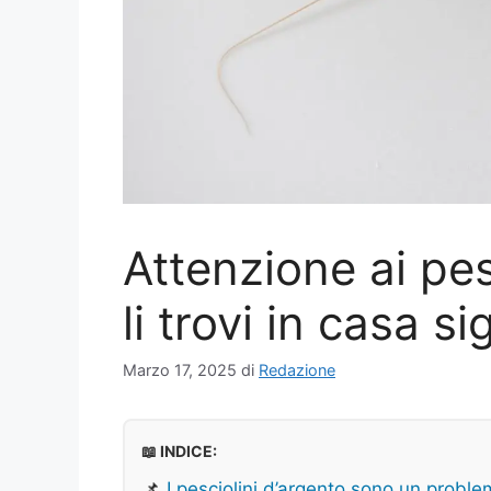
Attenzione ai pes
li trovi in casa s
Marzo 17, 2025
di
Redazione
📖 INDICE:
📌
I pesciolini d’argento sono un probl