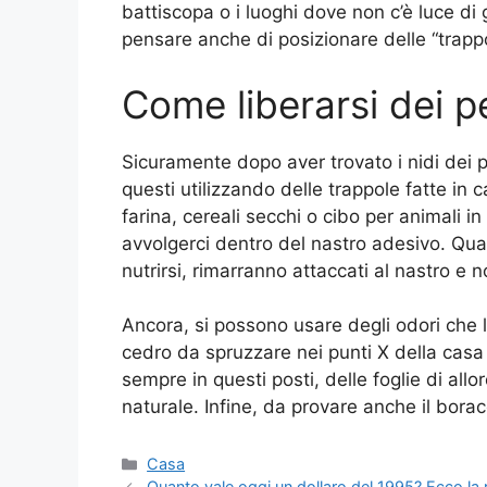
battiscopa o i luoghi dove non c’è luce di
pensare anche di posizionare delle “trappol
Come liberarsi dei pe
Sicuramente dopo aver trovato i nidi dei pes
questi utilizzando delle trappole fatte in
farina, cereali secchi o cibo per animali i
avvolgerci dentro del nastro adesivo. Qua
nutrirsi, rimarranno attaccati al nastro e 
Ancora, si possono usare degli odori che 
cedro da spruzzare nei punti X della casa
sempre in questi posti, delle foglie di al
naturale. Infine, da provare anche il bora
Categorie
Casa
Quanto vale oggi un dollaro del 1995? Ecco la 