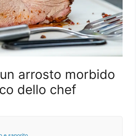
un arrosto morbido
cco dello chef
o e saporito