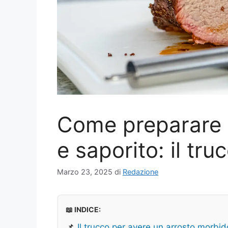
Come preparare 
e saporito: il tru
Marzo 23, 2025
di
Redazione
📖 INDICE:
📌
Il trucco per avere un arrosto morbid