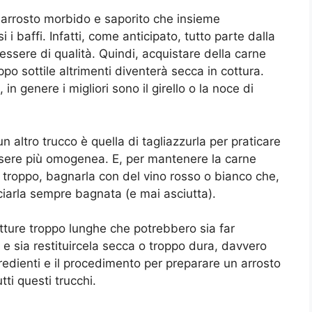
n arrosto morbido e saporito che insieme
 i baffi. Infatti, come anticipato, tutto parte dalla
essere di qualità. Quindi, acquistare della carne
ppo sottile altrimenti diventerà secca in cottura.
n genere i migliori sono il girello o la noce di
n altro trucco è quella di tagliazzurla per praticare
ssere più omogenea. E, per mantenere la carne
i troppo, bagnarla con del vino rosso o bianco che,
ciarla sempre bagnata (e mai asciutta).
otture troppo lunghe che potrebbero sia far
e e sia restituircela secca o troppo dura, davvero
redienti e il procedimento per preparare un arrosto
ti questi trucchi.