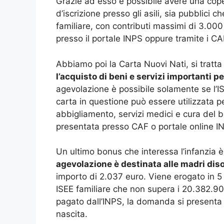
Grazie ad esso è possibile avere una coper
d’iscrizione presso gli asili, sia pubblici c
familiare, con contributi massimi di 3.0
presso il portale INPS oppure tramite i CA
Abbiamo poi la Carta Nuovi Nati, si tratta
l’acquisto di beni e servizi importanti pe
agevolazione è possibile solamente se l’I
carta in questione può essere utilizzata pe
abbigliamento, servizi medici e cura de
presentata presso CAF o portale online I
Un ultimo bonus che interessa l’infanzia è
agevolazione è destinata alle madri dis
importo di 2.037 euro. Viene erogato in 5 
ISEE familiare che non supera i 20.382.9
pagato dall’INPS, la domanda si presenta 
nascita.