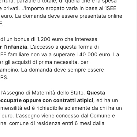
tura, parziale o totale, di quella che è la spesa
he privati. L’importo erogato varia in base all’ISEE
00 euro. La domanda deve essere presentata online
F.
 di un bonus di 1.200 euro che interessa
r l’infanzia
. L’accesso a questa forma di
SEE familiare non va a superare i 40.000 euro. La
r gli acquisti di prima necessita, per
l bambino. La domanda deve sempre essere
NPS.
 l’Assegno di Maternità dello Stato.
Questa
occupate oppure con contratti atipici
, ed ha un
mensilità ed è richiedibile solamente da chi ha un
0 euro. L’assegno viene concesso dal Comune e
nel comune di residenza entri 6 mesi dalla